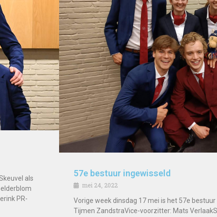
57e bestuur ingewisseld
 Skeuvel als
mei 24, 2022
 Gelderblom
erink PR-
Vorige week dinsdag 17 mei is het 57e bestuur a
Tijmen ZandstraVice-voorzitter: Mats VerlaakSe