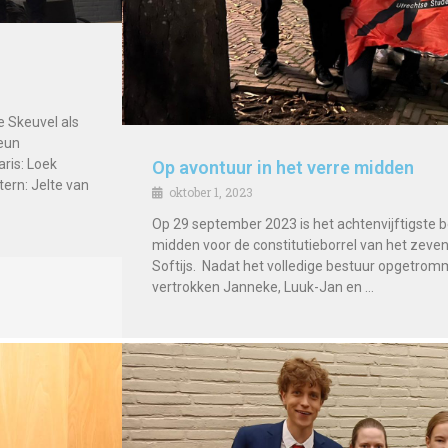
e Skeuvel als
Teun
is: Loek
Op avontuur in het verre midden
ern: Jelte van
oktober 1, 2023
Op 29 september 2023 is het achtenvijftigste be
midden voor de constitutieborrel van het zeven
Softijs. Nadat het volledige bestuur opgetro
vertrokken Janneke, Luuk-Jan en …