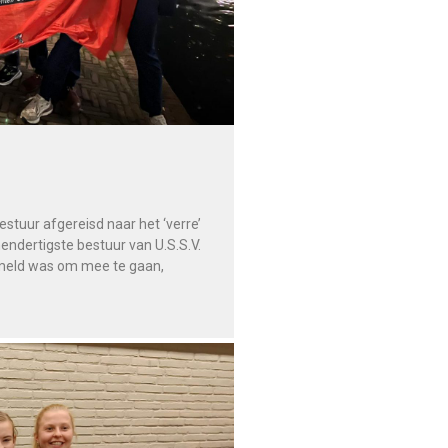
stuur afgereisd naar het ‘verre’
endertigste bestuur van U.S.S.V.
mmeld was om mee te gaan,