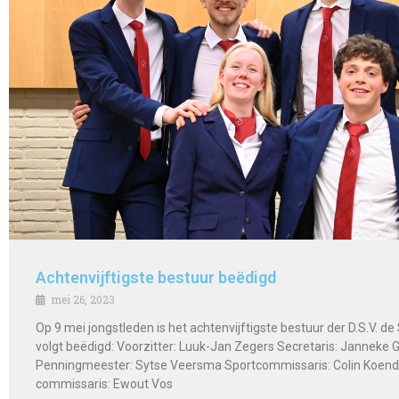
Achtenvijftigste bestuur beëdigd
mei 26, 2023
Op 9 mei jongstleden is het achtenvijftigste bestuur der D.S.V. de
volgt beëdigd: Voorzitter: Luuk-Jan Zegers Secretaris: Janneke
Penningmeester: Sytse Veersma Sportcommissaris: Colin Koend
commissaris: Ewout Vos