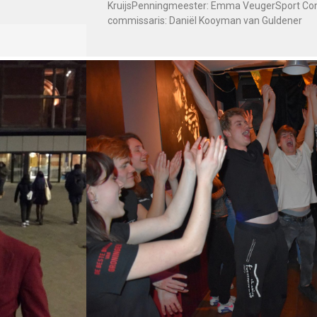
KruijsPenningmeester: Emma VeugerSport Com
commissaris: Daniël Kooyman van Guldener