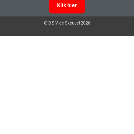
Klik hier
© D.S.V. de Skeuvel 2026