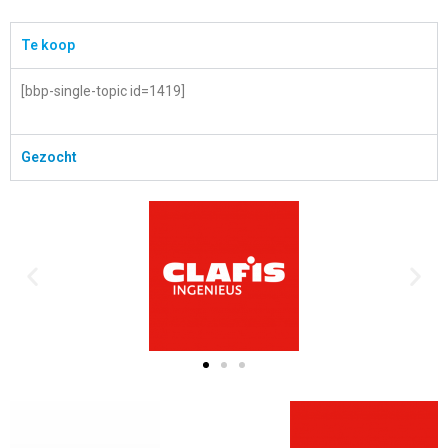
Te koop
[bbp-single-topic id=1419]
Gezocht